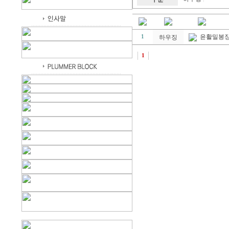
윤활밀봉
1
하우징
1