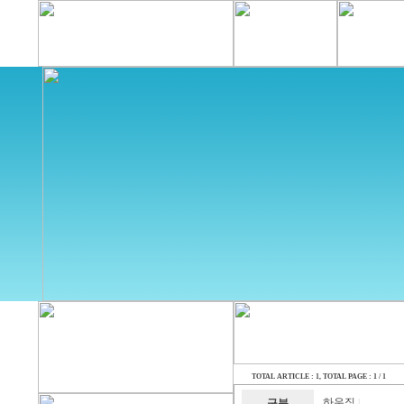
TOTAL ARTICLE : 1
, TOTAL PAGE : 1 / 1
하우징
구분
|